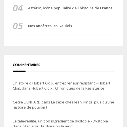
Astérix, icône populaire de l’histoire de France
Nos ancêtres les Gaulois
COMMENTAIRES
L'histoire d'Hubert Cloix, entrepreneur résistant. - Hubert
Cloix
dans
Hubert Cloix : Chroniques de la Résistance
Cécile LIENHARD
dans
Le sexe chez les Vikings, plus qu’une
histoire de pouvoir !
La télé-réalité, un bon ingrédient de dystopie - Dystopie
dans
Gladiator : la gloire ou la mort