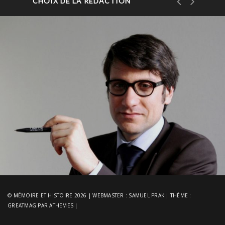
CHOIX DE LA RÉDACTION
© MÉMOIRE ET HISTOIRE 2026
|
WEBMASTER :
SAMUEL PRAK
|
THÈME :
GREATMAG
PAR ATHEMES
|