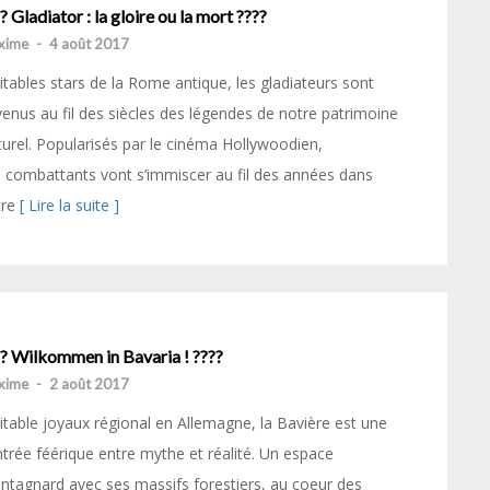
? Gladiator : la gloire ou la mort ????
xime
-
4 août 2017
itables stars de la Rome antique, les gladiateurs sont
enus au fil des siècles des légendes de notre patrimoine
turel. Popularisés par le cinéma Hollywoodien,
 combattants vont s’immiscer au fil des années dans
tre
[ Lire la suite ]
?? Wilkommen in Bavaria ! ????
xime
-
2 août 2017
itable joyaux régional en Allemagne, la Bavière est une
trée féérique entre mythe et réalité. Un espace
tagnard avec ses massifs forestiers, au coeur des