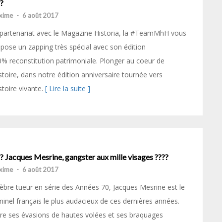
?
xime
-
6 août 2017
partenariat avec le Magazine Historia, la #TeamMhH vous
pose un zapping très spécial avec son édition
% reconstitution patrimoniale. Plonger au coeur de
istoire, dans notre édition anniversaire tournée vers
istoire vivante.
[ Lire la suite ]
? Jacques Mesrine, gangster aux mille visages ????
xime
-
6 août 2017
èbre tueur en série des Années 70, Jacques Mesrine est le
minel français le plus audacieux de ces dernières années.
re ses évasions de hautes volées et ses braquages