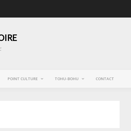
 sauvent Notre-Dame des flammes
« Au GIGN, on s’enga
OIRE
c
POINT CULTURE
TOHU-BOHU
CONTACT