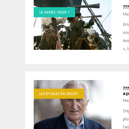
???
LE SAVIEZ-VOUS ?
Ma
Emb
nou
Ave
», 
??
a p
LES ÉTOILES DU SPORT
Ma
Dep
plu
l’a