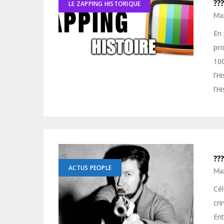
???
LE ZAPPING HISTORIQUE
Ma
En 
pro
100
l’H
l’H
???
ACTUS PEOPLE
Ma
Cél
cri
Ent