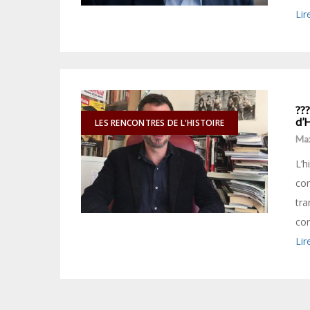
Lir
???
d’H
LES RENCONTRES DE L'HISTOIRE
Ma
L’h
con
tra
con
Lir