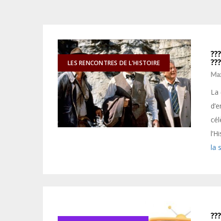
???
???
LES RENCONTRES DE L'HISTOIRE
Ma
La 
d’e
cél
l’H
la 
???