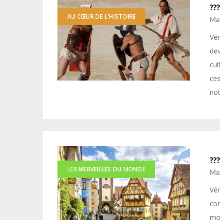
???
AU CŒUR DE L'HISTOIRE
Ma
Vér
dev
cul
ces
no
??
LES MERVEILLES DU MONDE
Ma
Vér
con
mon