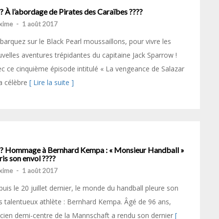
? À l’abordage de Pirates des Caraïbes ????
xime
-
1 août 2017
arquez sur le Black Pearl moussaillons, pour vivre les
velles aventures trépidantes du capitaine Jack Sparrow !
c ce cinquième épisode intitulé « La vengeance de Salazar
la célèbre
[ Lire la suite ]
?? Hommage à Bernhard Kempa : « Monsieur Handball »
ris son envol ????
xime
-
1 août 2017
uis le 20 juillet dernier, le monde du handball pleure son
s talentueux athlète : Bernhard Kempa. Âgé de 96 ans,
ncien demi-centre de la Mannschaft a rendu son dernier
[