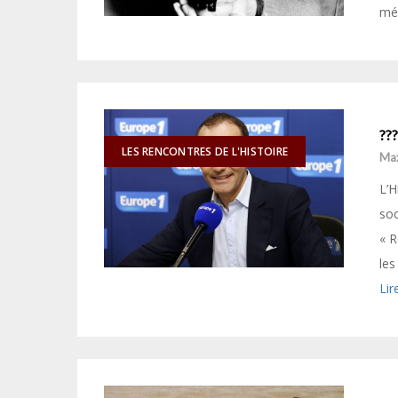
mé
???
LES RENCONTRES DE L'HISTOIRE
Ma
L’H
so
« R
les
Lir