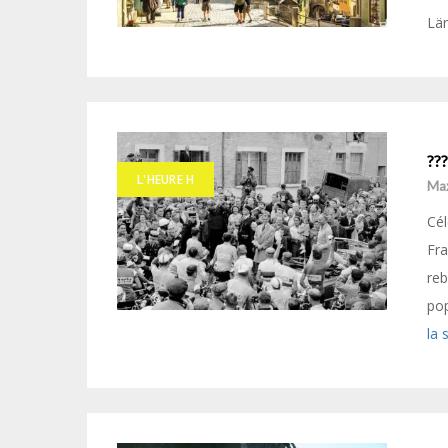
Län
???
L'HEURE H
Ma
Cél
Fra
re
pop
la 