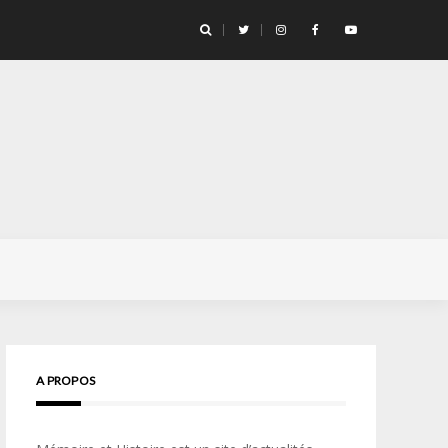
ge pour la vie… » Confidences d’un opérateur de l’unité d’élite
A PROPOS