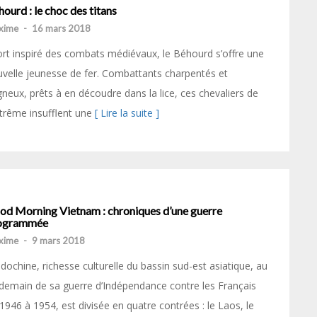
ourd : le choc des titans
xime
-
16 mars 2018
rt inspiré des combats médiévaux, le Béhourd s’offre une
velle jeunesse de fer. Combattants charpentés et
gneux, prêts à en découdre dans la lice, ces chevaliers de
xtrême insufflent une
[ Lire la suite ]
od Morning Vietnam : chroniques d’une guerre
ogrammée
xime
-
9 mars 2018
ndochine, richesse culturelle du bassin sud-est asiatique, au
demain de sa guerre d’Indépendance contre les Français
1946 à 1954, est divisée en quatre contrées : le Laos, le