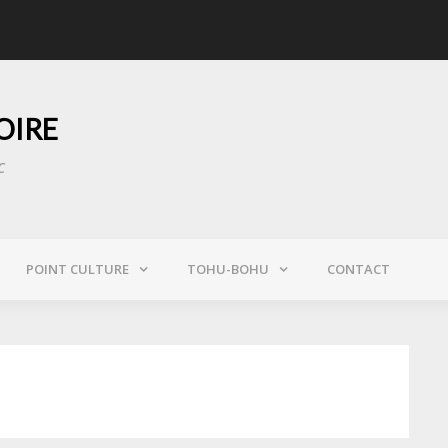
 sauvent Notre-Dame des flammes
« Au GIGN, on s’enga
OIRE
c
POINT CULTURE
TOHU-BOHU
CONTACT