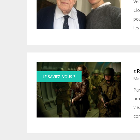
Vér
Clo
pou
le
« P
LE SAVIEZ-VOUS ?
Ma
Par
arm
vie
co