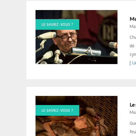
Mal
LE SAVIEZ-VOUS ?
Ma
Cha
de 
cyn
[ L
Le 
LE SAVIEZ-VOUS ?
Ma
Gue
feu