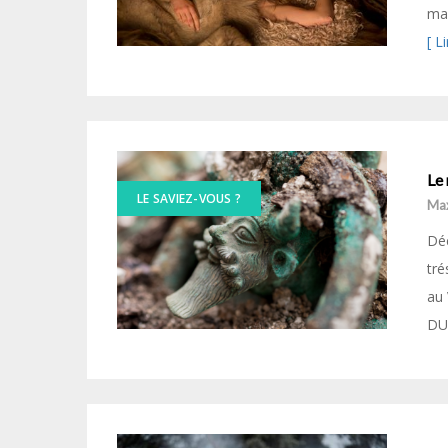
mai
[ L
Le 
LE SAVIEZ-VOUS ?
Ma
Déc
tré
au
DU