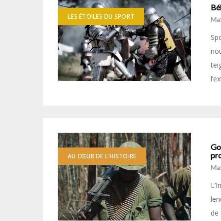
Béh
LES ÉTOILES DU SPORT
Ma
Spo
nou
tei
l’e
Go
pr
AU CŒUR DE L'HISTOIRE
Ma
L’I
len
de 