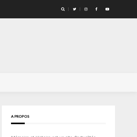
ge pour la vie… » Confidences d’un opérateur de l’unité d’élite
A PROPOS