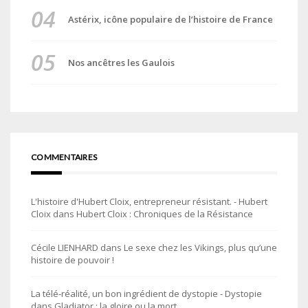
Astérix, icône populaire de l’histoire de France
Nos ancêtres les Gaulois
COMMENTAIRES
L'histoire d'Hubert Cloix, entrepreneur résistant. - Hubert
Cloix
dans
Hubert Cloix : Chroniques de la Résistance
Cécile LIENHARD
dans
Le sexe chez les Vikings, plus qu’une
histoire de pouvoir !
La télé-réalité, un bon ingrédient de dystopie - Dystopie
dans
Gladiator : la gloire ou la mort