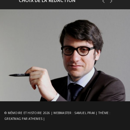
CHOIX DE LA RÉDACTION
© MÉMOIRE ET HISTOIRE 2026
|
WEBMASTER :
SAMUEL PRAK
|
THÈME :
GREATMAG
PAR ATHEMES
|