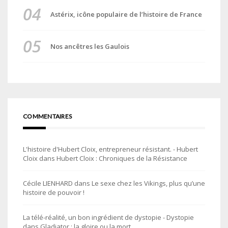
Astérix, icône populaire de l’histoire de France
Nos ancêtres les Gaulois
COMMENTAIRES
L'histoire d'Hubert Cloix, entrepreneur résistant. - Hubert
Cloix
dans
Hubert Cloix : Chroniques de la Résistance
Cécile LIENHARD
dans
Le sexe chez les Vikings, plus qu’une
histoire de pouvoir !
La télé-réalité, un bon ingrédient de dystopie - Dystopie
dans
Gladiator : la gloire ou la mort