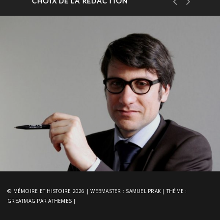
CHOIX DE LA RÉDACTION
© MÉMOIRE ET HISTOIRE 2026
|
WEBMASTER :
SAMUEL PRAK
|
THÈME :
GREATMAG
PAR ATHEMES
|