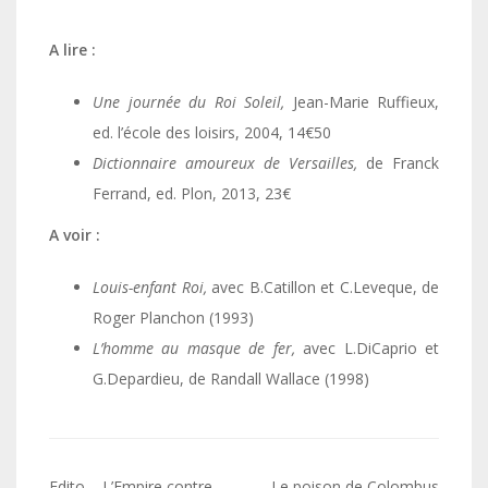
A lire :
Une journée du Roi Soleil,
Jean-Marie Ruffieux,
ed. l’école des loisirs, 2004, 14€50
Dictionnaire amoureux de Versailles,
de Franck
Ferrand, ed. Plon, 2013, 23€
A voir :
Louis-enfant Roi,
avec B.Catillon et C.Leveque, de
Roger Planchon (1993)
L’homme au masque de fer,
avec L.DiCaprio et
G.Depardieu, de Randall Wallace (1998)
Navigation
Edito – L’Empire contre-
Le poison de Colombus