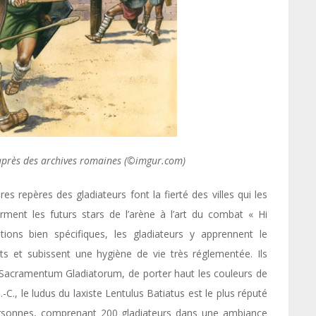
’après des archives romaines (©imgur.com)
s repères des gladiateurs font la fierté des villes qui les
orment les futurs stars de l’arène à l’art du combat « Hi
ons bien spécifiques, les gladiateurs y apprennent le
 et subissent une hygiène de vie très réglementée. Ils
e Sacramentum Gladiatorum, de porter haut les couleurs de
J.-C., le ludus du laxiste Lentulus Batiatus est le plus réputé
0 personnes, comprenant 200 gladiateurs dans une ambiance