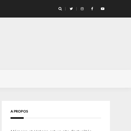
ge pour la vie… » Confidences d’un opérateur de l’unité d’élite
A PROPOS