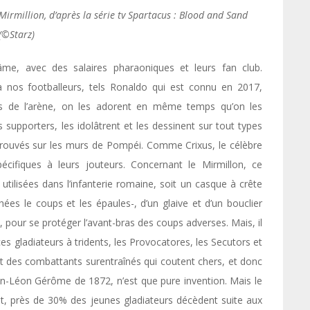
rmillion, d’après la série tv Spartacus : Blood and Sand
(©Starz)
’âme, avec des salaires pharaoniques et leurs fan club.
 à nos footballeurs, tels Ronaldo qui est connu en 2017,
rs de l’arène, on les adorent en même temps qu’on les
 supporters, les idolâtrent et les dessinent sur tout types
etrouvés sur les murs de Pompéi. Comme Crixus, le célèbre
écifiques à leurs jouteurs. Concernant le Mirmillon, ce
ilisées dans l’infanterie romaine, soit un casque à crête
ées le coups et les épaules-, d’un glaive et d’un bouclier
, pour se protéger l’avant-bras des coups adverses. Mais, il
s gladiateurs à tridents, les Provocatores, les Secutors et
nt des combattants surentraînés qui coutent chers, et donc
an-Léon Gérôme de 1872, n’est que pure invention. Mais le
at, près de 30% des jeunes gladiateurs décèdent suite aux