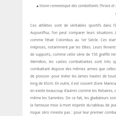
▲Vision romanesque des combattants Thrace et Mi
Ces athlètes sont de véritables sportifs dans l
Aujourd’hui, l’on peut comparer leurs situations
comme l’était Colombus au 1er Siècle. Ces sta
méprises, notamment par les Elites. Leurs fervents
de supports, comme cette série de 150 graffiti r
Mirmillon, les castes combattantes sont très sp
combattant dispose des mêmes armes que celles ut
de poisson -pour éviter les lames hautes de touch
long de 65cm. En outre, il est couvert d’une Manica
en existe beaucoup d’autres comme les Retiaires, ce
même les Samnites. De ce fait, les gladiateurs so
la fameuse mise à mort inspirée du tableau de Je
risque zéro n’existe pas : pour leur premier comb