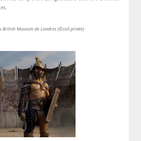
ces.
u British Museum de Londres (©coll.privée)