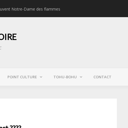
 sauvent Notre-Dame des flammes
« Au GIGN, on s’enga
OIRE
c
POINT CULTURE
TOHU-BOHU
CONTACT
ort ????