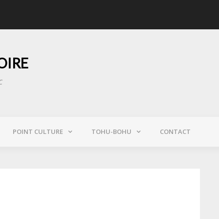
 sauvent Notre-Dame des flammes
« Au GIGN, on s’enga
OIRE
c
POINT CULTURE
TOHU-BOHU
CONTACT