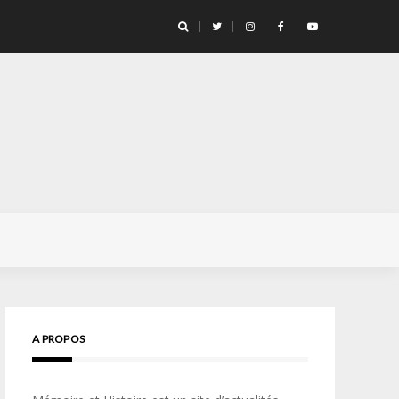
ge pour la vie… » Confidences d’un opérateur de l’unité d’élite
A PROPOS