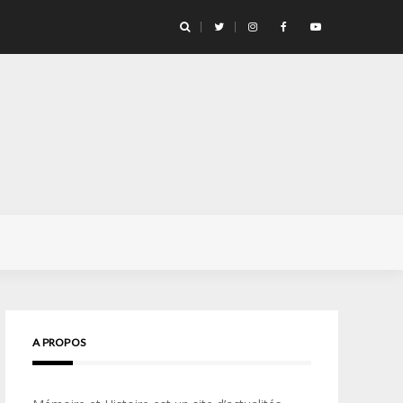
ge pour la vie… » Confidences d’un opérateur de l’unité d’élite
A PROPOS