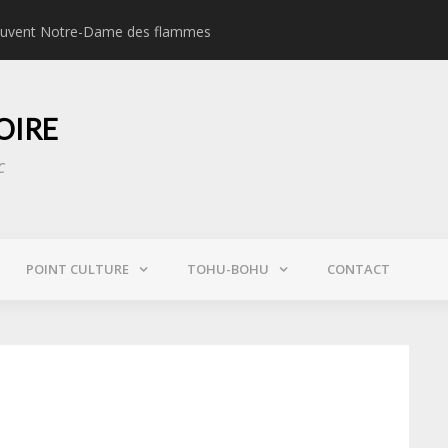
 sauvent Notre-Dame des flammes
« Au GIGN, on s’enga
OIRE
c
POINT CULTURE
TOHU-BOHU
CONTACT