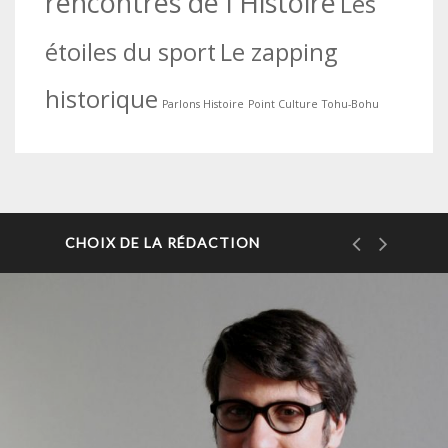
rencontres de l'Histoire
Les
étoiles du sport
Le zapping
historique
Parlons Histoire
Point Culture
Tohu-Bohu
CHOIX DE LA RÉDACTION