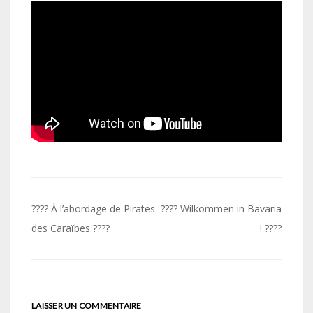
Navigation
???? À l’abordage de Pirates
???? Wilkommen in Bavaria
de
des Caraïbes ????
! ????
l’article
LAISSER UN COMMENTAIRE