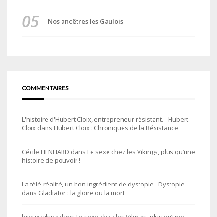
Nos ancêtres les Gaulois
COMMENTAIRES
L'histoire d'Hubert Cloix, entrepreneur résistant. - Hubert
Cloix
dans
Hubert Cloix : Chroniques de la Résistance
Cécile LIENHARD
dans
Le sexe chez les Vikings, plus qu’une
histoire de pouvoir !
La télé-réalité, un bon ingrédient de dystopie - Dystopie
dans
Gladiator : la gloire ou la mort
bijoux viking
dans
Le sexe chez les Vikings, plus qu’une