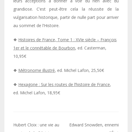
leurs acceptions à donner à voir du rien avec du
grandiose. C’est peut-être cela la réussite de la
vulgarisation historique, partir de nulle part pour arriver
au sommet de l’Histoire.
❖
Histoires de France, Tome 1 : XVIe siècle – François
1er et le connétable de Bourbon
, ed. Casterman,
10,95€
❖
Métronome illustré
, ed. Michel Lafon, 25,50€
❖
Hexagone : Sur les routes de l’histoire de France
,
ed. Michel Lafon, 18,95€
Navigation
Hubert Cloix : une vie au
Edward Snowden, ennemi