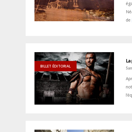
éga
Néa
de
La 
BILLET ÉDITORIAL
Sam
Apr
not
l’é