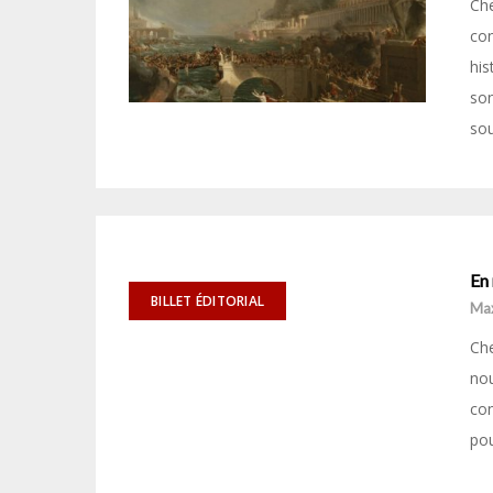
Che
con
his
son
sou
En 
BILLET ÉDITORIAL
Ma
Che
nou
con
po