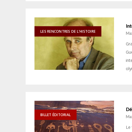
In
LES RENCONTRES DE L'HISTOIRE
Ma
Gra
Gue
int
oly
Dé
BILLET ÉDITORIAL
Ma
Le 