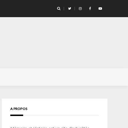
ge pour la vie… » Confidences d’un opérateur de l’unité d’élite
A PROPOS