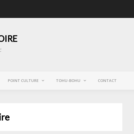
 sauvent Notre-Dame des flammes
« Au GIGN, on s’enga
OIRE
c
POINT CULTURE
TOHU-BOHU
CONTACT
ire