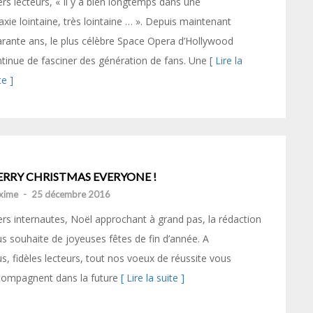
rs lecteurs, « Il y a bien longtemps dans une
axie lointaine, très lointaine … ». Depuis maintenant
rante ans, le plus célèbre Space Opera d’Hollywood
tinue de fasciner des génération de fans. Une
[ Lire la
te ]
RRY CHRISTMAS EVERYONE !
xime
-
25 décembre 2016
rs internautes, Noël approchant à grand pas, la rédaction
s souhaite de joyeuses fêtes de fin d’année. A
s, fidèles lecteurs, tout nos voeux de réussite vous
compagnent dans la future
[ Lire la suite ]