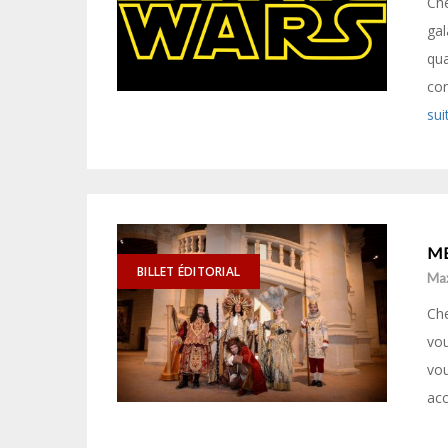
Che
gal
qua
con
sui
ME
BILLET ÉDITORIAL
Ma
Che
vou
vou
ac