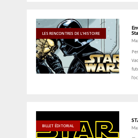
Env
St
LES RENCONTRES DE L'HISTOIRE
Ma
Per
Vad
fut
l’o
ST
BILLET ÉDITORIAL
Ma