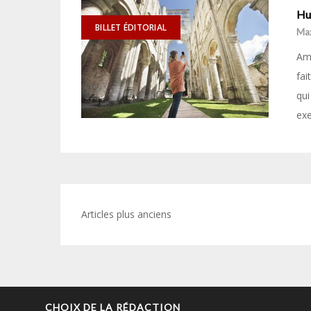
Hu
BILLET ÉDITORIAL
Ma
Ami
fai
qui
ex
Navigation
Articles plus anciens
des
articles
CHOIX DE LA RÉDACTION